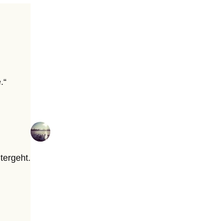
.“
tergeht.